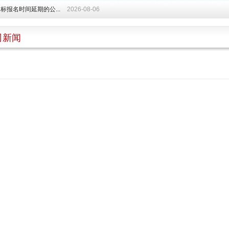
标报名时间延期的公...
2026-08-06
司新闻