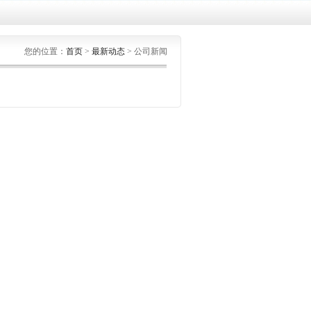
您的位置：
首页
>
最新动态
> 公司新闻